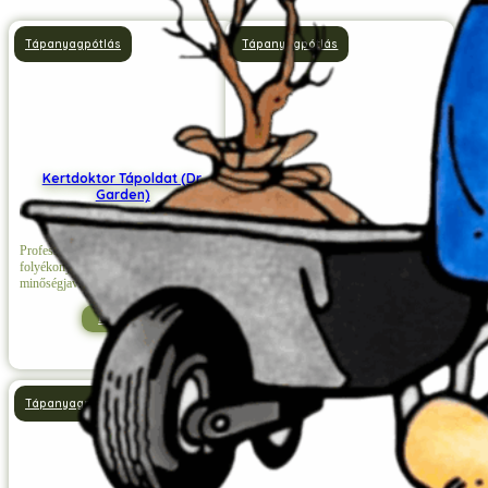
Tápanyagpótlás
Tápanyagpótlás
Kertdoktor Tápoldat (Dr.
Humus FW
Garden)
Professzionális célokra kifejlesztett,
folyékony állagú termésmennyiség- és
Prémium minőségű, biológiailag aktív
minőségjavító készítmény.
növénykondicionáló készítmény
Részletek
Részletek
Tápanyagpótlás