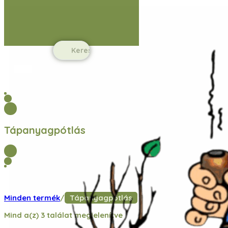
Ugrás a fő tartalomhoz
Ugrás a lábléchez
Search
...
Tápanyagpótlás
Minden termék
/
Tápanyagpótlás
Mind a(z) 3 találat megjelenítve