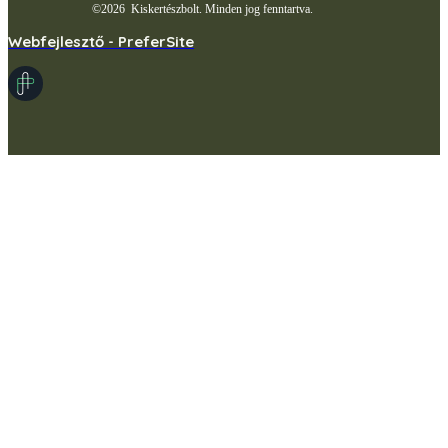
©
2026
Kiskertészbolt. Minden jog fenntartva.
Webfejlesztő - PreferSite