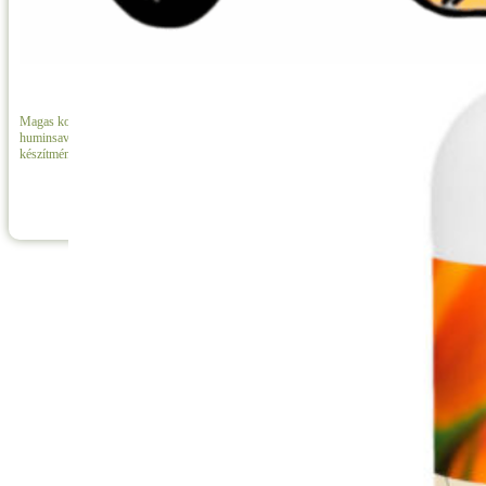
Humivell 26
Magas koncentrációjú, természetes
huminsav-tartalmú folyékony talajjavító
készítmény
Részletek