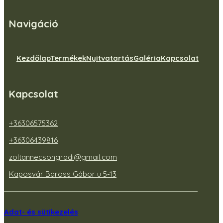
Navigáció
Kezdőlap
Termékek
Nyitvatartás
Galéria
Kapcsolat
Kapcsolat
+36306575362
+36306439816
zoltannecsongradi@gmail.com
Kaposvár Baross Gábor u 5-13
Adat- és sütikezelés