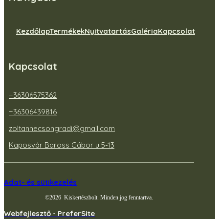
Kezdőlap
Termékek
Nyitvatartás
Galéria
Kapcsolat
Kapcsolat
+36306575362
+36306439816
zoltannecsongradi@gmail.com
Kaposvár Baross Gábor u 5-13
Adat- és sütikezelés
©
2026
Kiskertészbolt. Minden jog fenntartva.
Webfejlesztő - PreferSite