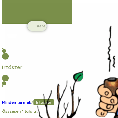
Ugrás a fő tartalomhoz
Ugrás a lábléchez
Search
...
Irtószer
Minden termék
/
Irtószer
Összesen 1 találat