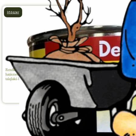
Irtószer
Arvalin LR
Rendkívül hatékony,
kettős
hatásmechanizmusú rágcsálóirtó és
talajlakó kártevő elleni csalétek.
Részletek