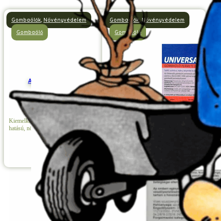
Gombaölők
,
Növényvédelem
Gombaölők
,
Növényvédelem
Gombaölő
Gombaölő
Amistar Gombaölő
Universalis Gombaölő
A szőlő és a bogyós gyümölcsök
Kiemelkedő zöldítő, kondicionáló
szisztemikus szere, amely valamennyi
hatású, növeli a termésbiztonságot.
gombabetegség ellen hatékony.
Részletek
Részletek