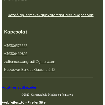
Kezdőlap
Termékek
Nyitvatartás
Galéria
Kapcsolat
Kapcsolat
+36306575362
+36306439816
zoltannecsongradi@gmail.com
Kaposvár Baross Gábor u 5-13
Adat- és sütikezelés
©
2026
Kiskertészbolt. Minden jog fenntartva.
Webfejlesztő - PreferSite