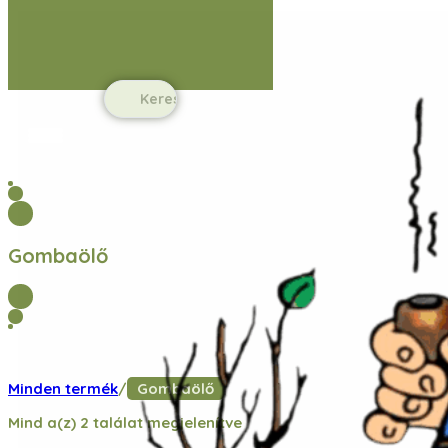
Ugrás a fő tartalomhoz
Ugrás a lábléchez
Search
...
Gombaölő
Minden termék
/
Gombaölő
Mind a(z) 2 találat megjelenítve