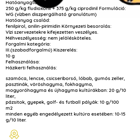
Hatóanyagtartalom:
250 g/kg fludioxonil + 375 g/kg ciprodinil Formuláció:
WG (vízben diszpergálható granulátum)
Hatóanyag család:
fenilpirol, anilin-pirimidin Környezeti besorolás:
Vízi szervezetekre kifejezetten veszélyes.
Méhveszélyesség: nem jelölésköteles.
Forgalmi kategória:
III.(szabadforgalmú) Kiszerelés:
10 g
Felhasználása:
Házikerti felhasználás:
szamóca, lencse, csicseriborsó, lóbab, gumós zeller,
pasztinák, vöröshagyma, fokhagyma,
mogyoróhagyma és újhagyma kultúrákban: 20 g/10
liter,
pázsitok, gyepek, golf- és futball pályák: 10 g/100
m2
minden egyéb engedélyezett kultúra esetében: 10-15
g/10 liter.