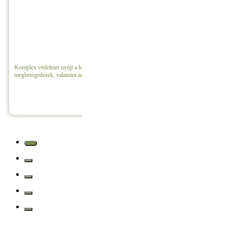
Olajos Rézkén
Komplex védelmet nyújt a baktériumos fertőzések, a gombás
megbetegedések, valamint az áttelelő kártevők ellen.
Részletek