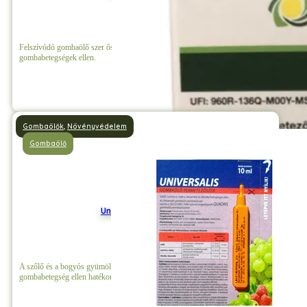
Felszívódó gombaölő szer őszibarack levélfodrosodás, varasodás és egyéb
gombabetegségek ellen.
Részletek
Gombaölők
,
Növényvédelem
Gombaölő
Universalis Gombaölő
A szőlő és a bogyós gyümölcsök szisztemikus szere, amely valamennyi
gombabetegség ellen hatékony.
Részletek