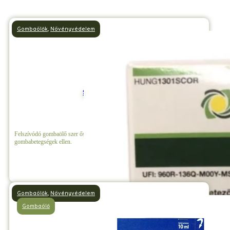
Gombaölők
,
Növényvédelem
Score 250 EC 0,1 l
Felszívódó gombaölő szer őszibarack levélfodrosodás, varasodás és egyéb
gombabetegségek ellen.
Részletek
Gombaölők
,
Növényvédelem
Gombaölő