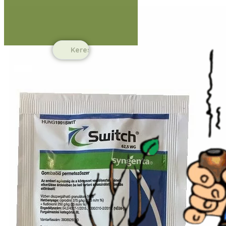
Ugrás a fő tartalomhoz
Ugrás a lábléchez
Search
...