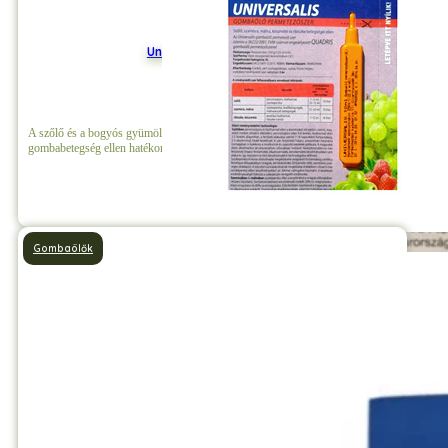
Universalis Gombaölő
A szőlő és a bogyós gyümölcsök szisztemikus szere, amely valamennyi
gombabetegség ellen hatékony.
Részletek
Gombaölők
Zenby