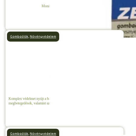
Monilia ellen hatásos gombaölő
Részletek
Gombaölők
,
Növényvédelem
Olajos Rézkén
Komplex védelmet nyújt a baktériumos fertőzések, a gombás
megbetegedések, valamint az áttelelő kártevők ellen.
Részletek
Gombaölők
,
Növényvédelem