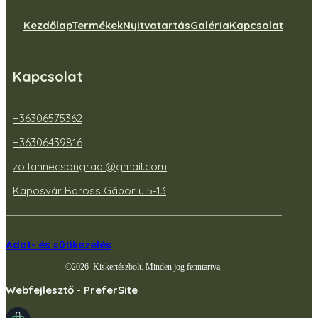
Kezdőlap
Termékek
Nyitvatartás
Galéria
Kapcsolat
Kapcsolat
+36306575362
+36306439816
zoltannecsongradi@gmail.com
Kaposvár Baross Gábor u 5-13
Adat- és sütikezelés
©
2026
Kiskertészbolt. Minden jog fenntartva.
Webfejlesztő - PreferSite