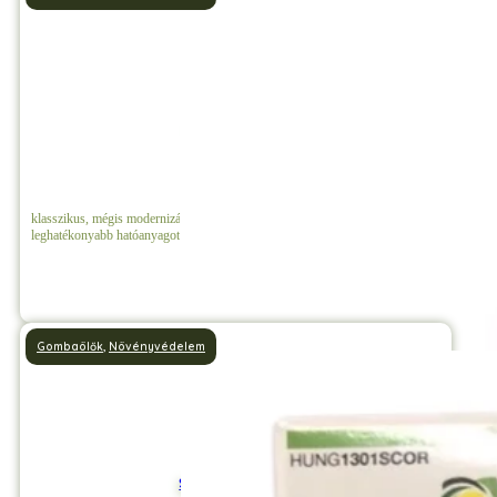
Bordóilé+Kén
klasszikus, mégis modernizált növényvédő szer, amely a két legősibb és
leghatékonyabb hatóanyagot ötvözi.
Részletek
Gombaölők
,
Növényvédelem
Score 250 EC 0,1 l