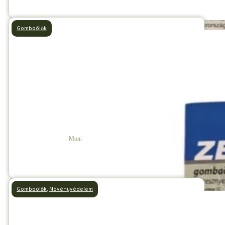
Gombaölők
Zenby
Monilia ellen hatásos gombaölő
Részletek
Gombaölők
,
Növényvédelem