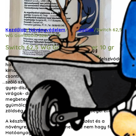
Kezdőlap
/
Növényvédelem
/
Gombaölők
/
Switch 62,5
WG Gombaölő Szer 10 gr
Switch 62,5 WG Gombaölő Szer 10 gr
Switch 62,5 WG egy igazi nagyágyú. Kettő felszívódó
hatóanyagot tartalmazó gombaölő szer, amely
kimagasló hatékonyságot mutat.Monilia
csonthéjasok virág moniliája,
szőlő szürkepenészes fürt rothadása,
gyep-díszfű levélbetegségei,
virágok- dísznövények szürkepenész
megbetegedése,
gyümölcsök tárolási betegségei , valamint
zöldség és fűszernövények levélbetegségei ellen.
A készítmény blokkolni tudja a fertőzést és a
növényre/gyümölcsre permetezve nem hagy foltot.
Hatóanyag, formuláció: