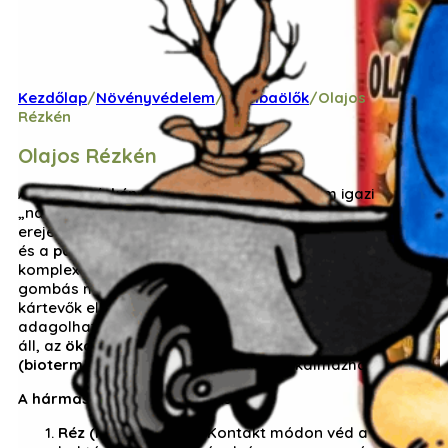
Kezdőlap
/
Növényvédelem
/
Gombaölők
/
Olajos
Rézkén
Olajos Rézkén
A
Olajos Rézkén
a házikerti növényvédelem igazi
„nagyágyúja”, mivel három különböző hatóanyag
erejét egyesíti egyetlen készítményben. A
réz
, a
kén
és a
paraffinolaj
kombinációja révén ez a szer
komplex védelmet nyújt a baktériumos fertőzések, a
gombás megbetegedések, valamint az áttelelő
kártevők ellen. Folyékony formulája könnyen
adagolható, és mivel természetes alapanyagokból
áll, az
ökológiai gazdálkodásban
(biotermesztésben)
is teljes körűen alkalmazható.
A hármas hatásmechanizmus:
Réz (Réz-oxiklorid):
Kontakt módon véd a