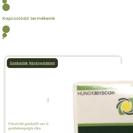
Kapcsolódó termékeink
Gombaölők
,
Növényvédelem
Score 250 EC 0,1 l
Felszívódó gombaölő szer őszibarack levélfodrosodás, varasodás és egyéb
gombabetegségek ellen.