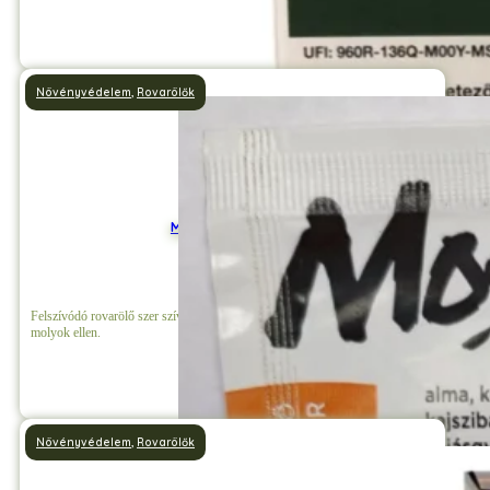
Részletek
Növényvédelem
,
Rovarölők
Mospilan 20 SG 4 g
Felszívódó rovarölő szer szívó- és rágó kártevők, levéltetvek, pajzstetvek,
molyok ellen.
Részletek
Növényvédelem
,
Rovarölők