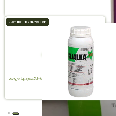
Részletek
Gyomirtók
,
Növényvédelem
Glialka Gyomirtó
Az egyik legnépszerűbb és legmegbízhatóbb totális gyomirtó szer a piacon.
Részletek