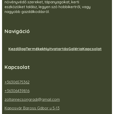
növényvédő szereket, tápanyagokat, kerti
eszközöket találsz, legyen szó hobbikertről, vagy
nagyobb gazdálkodásról.
Navigáció
Kezdőlap
Termékek
Nyitvatartás
Galéria
Kapcsolat
Kapcsolat
+36306575362
+36306439816
zoltannecsongradi@gmail.com
Kaposvár Baross Gábor u 5-13