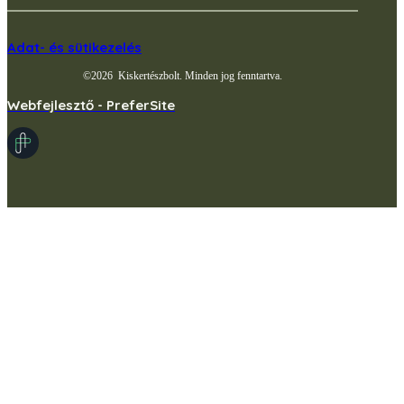
Adat- és sütikezelés
©
2026
Kiskertészbolt. Minden jog fenntartva.
Webfejlesztő - PreferSite