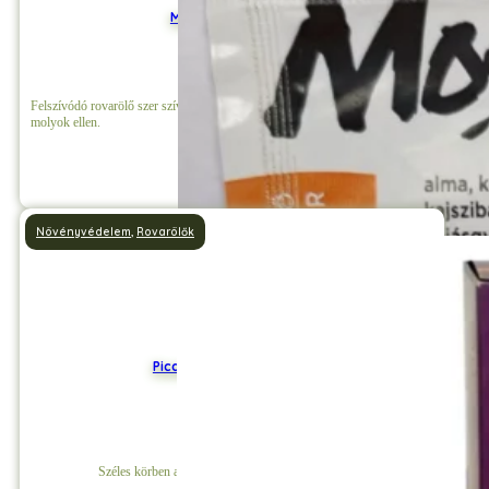
Mospilan 20 SG 4 g
Felszívódó rovarölő szer szívó- és rágó kártevők, levéltetvek, pajzstetvek,
molyok ellen.
Részletek
Növényvédelem
,
Rovarölők
Picador Talajfertőtlenítő
Széles körben alkalmazható, granulált rovarölő szer.