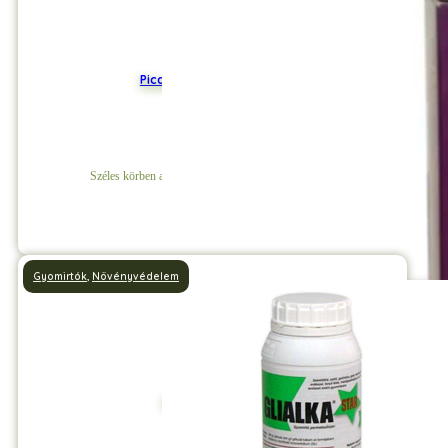
Picador Talajfertőtlenítő
Széles körben alkalmazható, granulált rovarölő szer.
Részletek
Gyomirtók
,
Növényvédelem
Glialka Gyomirtó