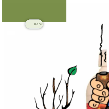
Ugrás a fő tartalomhoz
Ugrás a lábléchez
Search
...