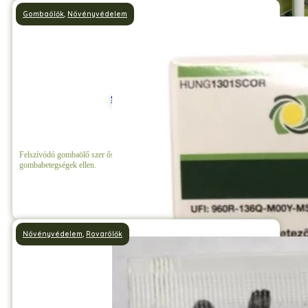
Gombaölők
,
Növényvédelem
Score 250 EC 0,1 l
Felszívódó gombaölő szer őszibarack levélfodrosodás, varasodás és egyéb
gombabetegségek ellen.
Részletek
Növényvédelem
,
Rovarölők