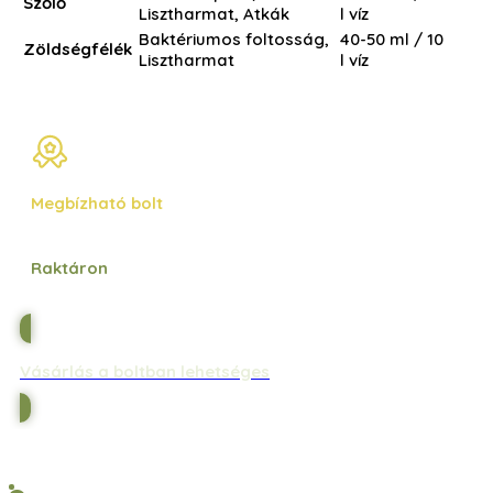
Szőlő
Lisztharmat, Atkák
l víz
Baktériumos foltosság,
40-50 ml / 10
Zöldségfélék
Lisztharmat
l víz
Megbízható bolt
Raktáron
Vásárlás a boltban lehetséges