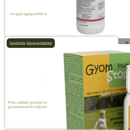
Az egyik legnépszerűbb és legmegbízhatóbb totális gyomirtó szer a piacon.
Részletek
Gyomirtók
,
Növényvédelem
Gyomstop Plusz
Profi, szelektív gyomirtó szer, amelyet kifejezetten pázsitok és sportgyepek
gyommentesítésére fejlesztettek ki.
Részletek