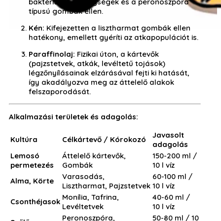
baktériumos betegségek és a peronoszpóra
típusú gombák ellen.
Kén:
Kifejezetten a lisztharmat gombák ellen
hatékony, emellett gyéríti az atkapopulációt is.
Paraffinolaj:
Fizikai úton, a kártevők
(pajzstetvek, atkák, levéltetű tojások)
légzőnyílásainak elzárásával fejti ki hatását,
így akadályozva meg az áttelelő alakok
felszaporodását.
Alkalmazási területek és adagolás:
Javasolt
Kultúra
Célkártevő / Kórokozó
adagolás
Lemosó
Áttelelő kártevők,
150-200 ml /
permetezés
Gombák
10 l víz
Varasodás,
60-100 ml /
Alma, Körte
Lisztharmat, Pajzstetvek
10 l víz
Monília, Tafrina,
40-60 ml /
Csonthéjasok
Levéltetvek
10 l víz
Peronoszpóra,
50-80 ml / 10