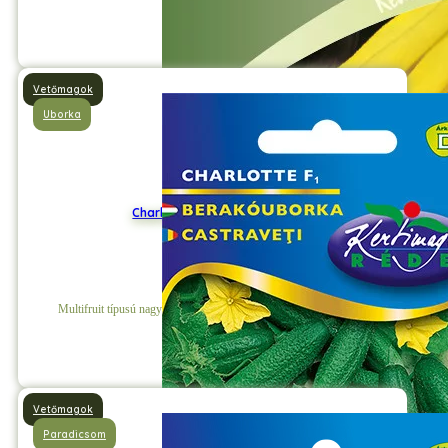
Részletek
Vetőmagok
Uborka
Charlotte F1 Berakóuborka
Multifruit típusú nagyon korai hibrid, hosszú karcsú termésekkel.
Részletek
Vetőmagok
Paradicsom