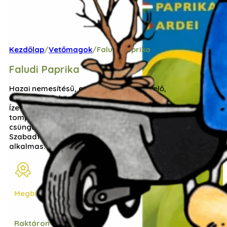
Kezdőlap
/
Vetőmagok
/
Faludi Paprika
Faludi Paprika
Hazai nemesítésű, erőteljes bokrot nevelő,
folytonnövő, középkorai TV paprika fajta.
Íze csípős. Bogyói középzöldek, nagyméretűek,
tompakúp alakúak, kezdetben felállóak, később
csüngőek.
Szabadföldi és fűtetlen fólia alatti hajtatásra
alkalmas.
Megbízható bolt
Raktáron