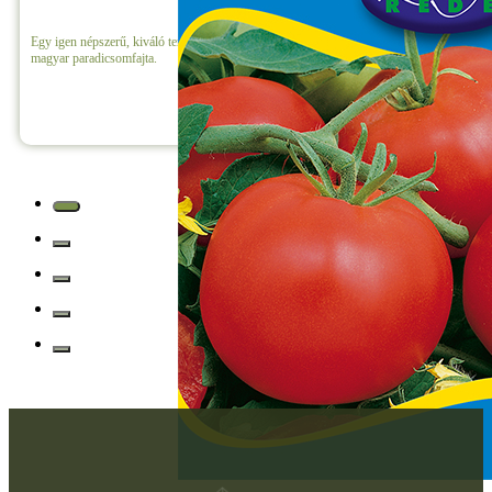
Egy igen népszerű, kiváló termőképességű, determinált (bokor) növekedésű
magyar paradicsomfajta.
Részletek