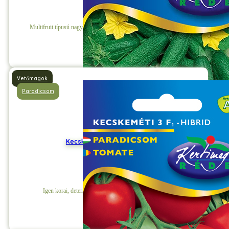
Multifruit típusú nagyon korai hibrid, hosszú karcsú termésekkel.
Részletek
Vetőmagok
Paradicsom
Kecskeméti 3F1 Paradicsom
Igen korai, determinált növekedésű hibrid paradicsom.
Részletek