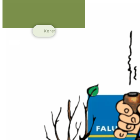
Ugrás a fő tartalomhoz
Ugrás a lábléchez
Search
...