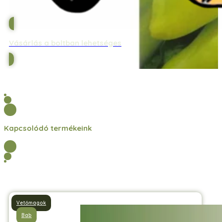
Vásárlás a boltban lehetséges
Kapcsolódó termékeink
Vetőmagok
Bab