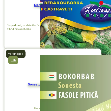
Megyer F1 Berakóuborka
Szuperkorai, rendkívül erős növekedésű, túlnyomóan nővirágú, ellenálló
hibrid berakóuborka
.
Részletek
Vetőmagok
Bab
Sonesta sárgahüvelyű bokorbab
Korai érésű, rendkívül bőtermő.