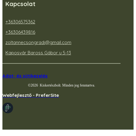
Kapcsolat
+36306575362
+36306439816
zoltannecsongradi@gmail.com
Kaposvár Baross Gábor u 5-13
Adat- és sütikezelés
©
2026
Kiskertészbolt. Minden jog fenntartva.
Webfejlesztő - PreferSite