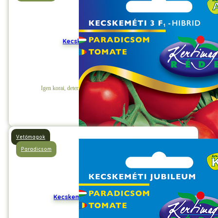
Kecskeméti 3F1 Paradicsom
Igen korai, determinált növekedésű hibrid paradicsom.
Részletek
Vetőmagok
Paradicsom
Kecskeméti Jubileum Paradicsom