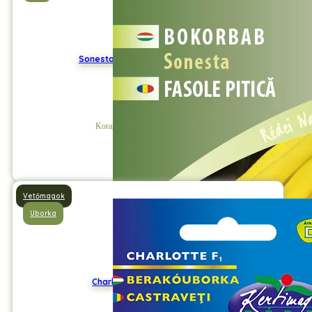
Sonesta sárgahüvelyű bokorbab
Korai érésű, rendkívül bőtermő.
Részletek
Vetőmagok
Uborka
Charlotte F1 Berakóuborka