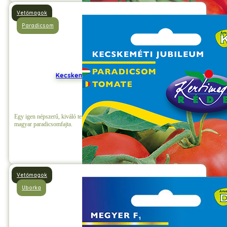
Vetőmagok
Paradicsom
Kecskeméti Jubileum Paradicsom
Egy igen népszerű, kiváló termőképességű, determinált (bokor) növekedésű
magyar paradicsomfajta.
Részletek
Vetőmagok
Uborka