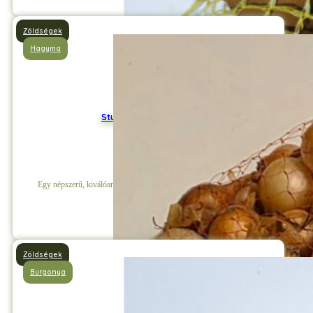
Zöldségek
Hagyma
Stuttgarti Dughagyma
Egy népszerű, kiválóan tárolható, nagy hozamú vöröshagyma fajta.
Részletek
Zöldségek
Burgonya