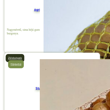
Agria mini vetőburgonya
Nagyméretű, sima héjú gumókat nevelő, sárga héjszínű és sötét sárga húsú
burgonya.
Részletek
Zöldségek
Hagyma
Stuttgarti Dughagyma