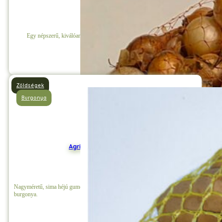
Egy népszerű, kiválóan tárolható, nagy hozamú vöröshagyma fajta.
Részletek
Zöldségek
Burgonya
Agria mini vetőburgonya
Nagyméretű, sima héjú gumókat nevelő, sárga héjszínű és sötét sárga húsú
burgonya.
Részletek