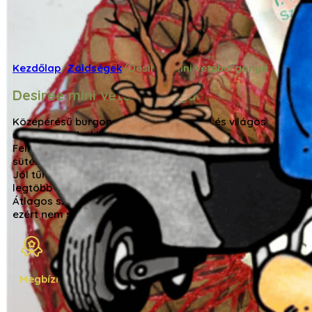
Kezdőlap
/
Zöldségek
/
Desiree mini vetőburgonya
Desiree mini vetőburgonya
Középérésű burgonyafajta, piros héjjal és világos
sárga hússal – klasszikus háztáji burgonya.
Felhasználása vegyes: salátának, főzéshez és
sütéshez is alkalmas (A,B kategória).
Jól tűri szárazságot, hideg-meleg ingadozást, és a
legtöbb talajtípuson termeszthető.
Átlagos szárazanyag-tartalommal rendelkezik,
ezért nem szétfövő, jó textúrájú burgonya.
Megbízható bolt