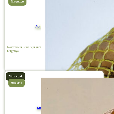
Burgonya
Agria mini vetőburgonya
Nagyméretű, sima héjú gumókat nevelő, sárga héjszínű és sötét sárga húsú
burgonya.
Részletek
Zöldségek
Hagyma
Stuttgarti Dughagyma