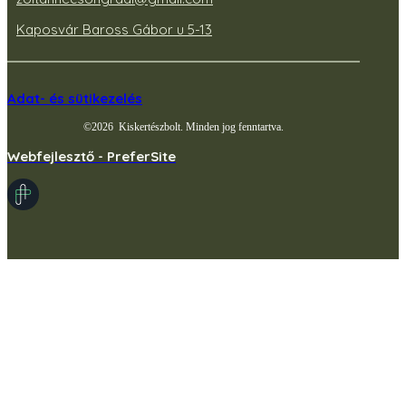
Kaposvár Baross Gábor u 5-13
Adat- és sütikezelés
©
2026
Kiskertészbolt. Minden jog fenntartva.
Webfejlesztő - PreferSite