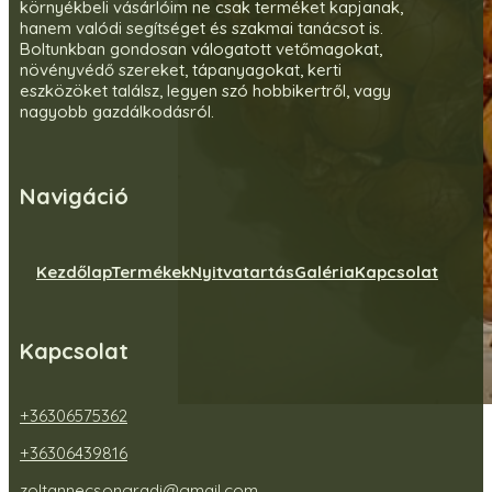
környékbeli vásárlóim ne csak terméket kapjanak,
hanem valódi segítséget és szakmai tanácsot is.
Boltunkban gondosan válogatott vetőmagokat,
növényvédő szereket, tápanyagokat, kerti
eszközöket találsz, legyen szó hobbikertről, vagy
nagyobb gazdálkodásról.
Navigáció
Kezdőlap
Termékek
Nyitvatartás
Galéria
Kapcsolat
Kapcsolat
+36306575362
+36306439816
zoltannecsongradi@gmail.com