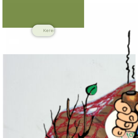
Ugrás a fő tartalomhoz
Ugrás a lábléchez
Search
...