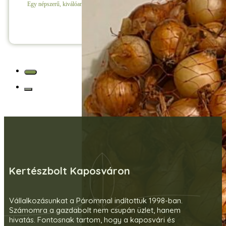
Egy népszerű, kiválóan tárolható, nagy hozamú vöröshagyma fajta.
Részletek
Kertészbolt Kaposváron
Vállalkozásunkat a Párommal indítottuk 1998-ban.
Számomra a gazdabolt nem csupán üzlet, hanem
hivatás. Fontosnak tartom, hogy a kaposvári és